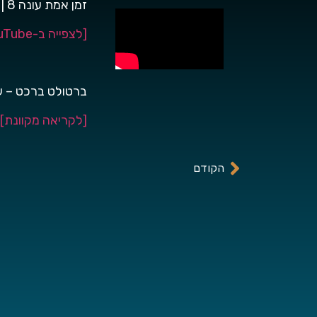
זמן אמת עונה 8 | פרק 4 – חוק בלי סדר
[לצפייה ב-YouTube]
ברטולט ברכט – ע
[לקריאה מקוונת]
הקודם