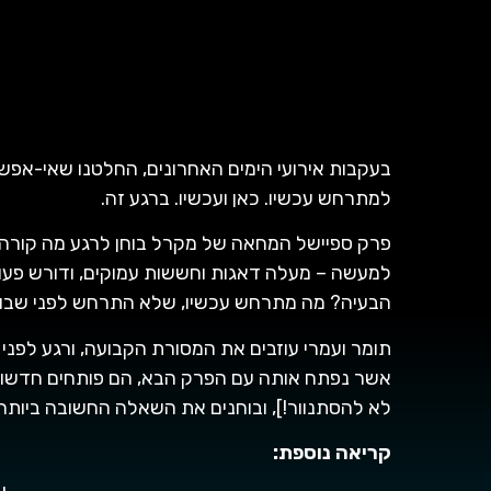
בעקבות אירועי הימים האחרונים, החלטנו שאי-אפש
למתרחש עכשיו. כאן ועכשיו. ברגע זה.
פרק ספיישל המחאה של מקרל בוחן לרגע מה קורה כ
למעשה – מעלה דאגות וחששות עמוקים, ודורש פעו
הבעיה? מה מתרחש עכשיו, שלא התרחש לפני שבוע
תומר ועמרי עוזבים את המסורת הקבועה, ורגע לפני
אשר נפתח אותה עם הפרק הבא, הם פותחים חדשות [
לא להסתנוור!], ובוחנים את השאלה החשובה ביותר
קריאה נוספת: