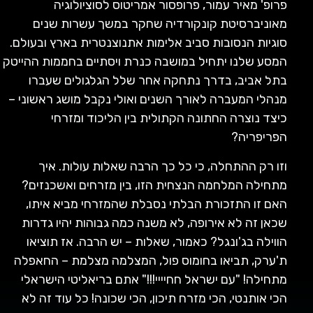
פרופ' מאיר עמור, פרופסור אמריטוס לסוציולוגיה
מאוניברסיטת קונקורדיה שחקר במשך עשרות שנים
סוגיות הנסובות סביב אלימות אתנוצנטרית בארץ ובעולם.
המסע שלנו יתחיל במושבה כנרת ויסתיים בחממות ההייטק
בתל אביב, בדרך נתחקה אחר שלל הגלגולים שעברו
מנהלי המעברה לאורך השנים ואולי נקבל מושג ראשוני –
כיצד נוצרה החתונה הקתולית בין הליכוד ומזרחי
הפריפריה?
וזו רק ההתחלה, כי כל כך הרבה שאלות עולות. איך
מתחילה המלחמה הנצחית הזו, בין מזרחים ואשכנזים?
האם זו התזכורת הבלתי נסבלת שהמזרחי מביא איתו,
שכאן זה לא אירופה, לא משנה כמה גבוהות יהיו גדרות
הווילה בג'ונגל? כאמור, שאלות – יש הרבה. אז תוציאו
ת'ערק, תביאו בחומוס פול, המצלמה מצלמת – החאפלה
מתחילה! "עם ישראל חחיייי!!!" אתם בריאליטי הישראלי
הכי אותנטי, הכי מזרח תיכון, הכי שכונה! כל עוד זה לא