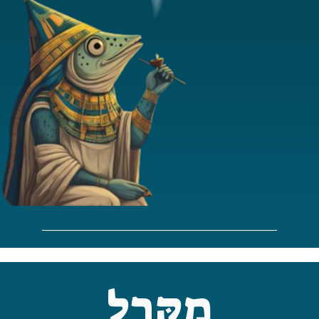
מַקָּרֶל