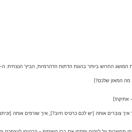
את המושג החרוש ביותר בהגות הדתות הדהרמיות, הביץ' הנצחית: ה-
, מה המאזן שלכם?]
 אתיקה!]
ך צוברים אותה [יש לכם כרטיס חיוב?], איך שורפים אותה [זכיתם בל
חו מחשבות על לייקים ופתחו את ברז השיתוף – הבטיחו לעצמכם גלגול 