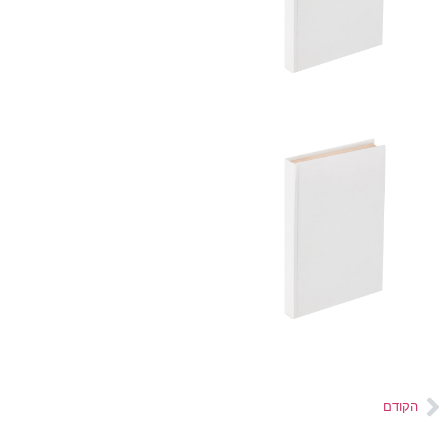
[
הקודם