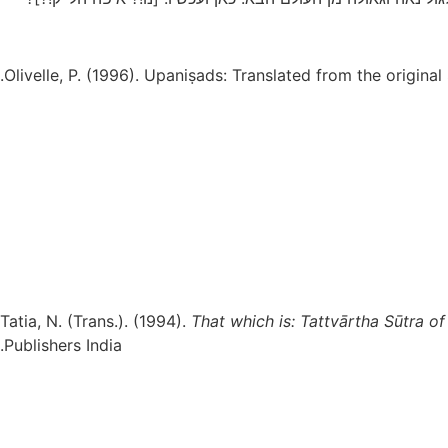
Olivelle, P. (1996). Upaniṣads: Translated from the original
Tatia, N. (Trans.). (1994).
That which is: Tattvārtha Sūtra o
Publishers India.