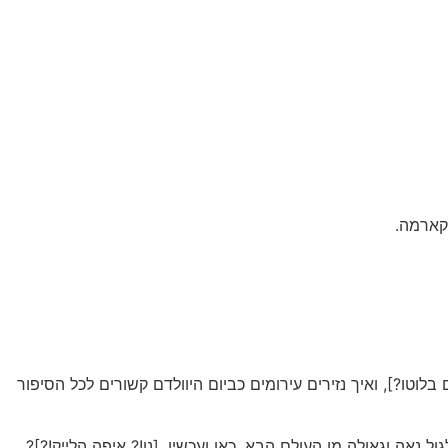
קארמה.
וטו?], ואיך נזירים עירומים כביום היוולדם קשורים לכל הסיפור
נאה וגאולה מן העולם הבא. כאן ועכשיו. [נו!? איפה הלייק!?]?