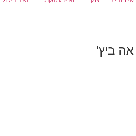
עמוד הבית
פרקים
הירשמו למקרל
תמיכה במקרל
ה ביץ'