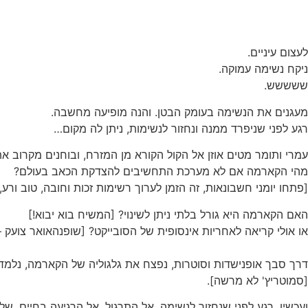
לעצום עיניים.
ניקח נשימה עמוקה.
ששששש.
מעגנים את הנשימה בעומק הבטן. והנה מופיעה מחשבה.
רגע לפני שניפרד ממנה ונחזור לנשימות, ניתן לה מקום…
עמרי ותומר מטים אוזן אל הקול הקורא מן המזרח, ובוחנים מקרוב 
מהי הקארמה אם לא מערכת התחשיבים להצדקת הכאב בעולם?
[פתחו יומני חשבונאות, זה הזמן לערוך רשימות זכות וחובה, טוב ורע
האם הקארמה היא גורל בלתי ניתן לשינוי? [המשיח בוא יבוא!]
או אולי קריאה לאחריות אינסופית של הסובייקט? [שופנהאואר צועק –
דרך סבך אופנישדות וסוטרות, נפצח את גלגוליה של הקארמה, נלמד אי
[סמוטריץ' לא מרשה].
ועכשיו, רגע לפני שנחזור לנשימה, אל התרגול, אל הרגיעה בחיים, של