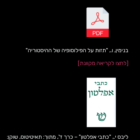
בנימין, ו., "תזות על הפילוסופיה של ההיסטוריה"
[לחצו לקריאה מקוונת]
ליבס י., "כתבי אפלטון" – כרך ד', מתוך: תאיטיטוס, שוקן: