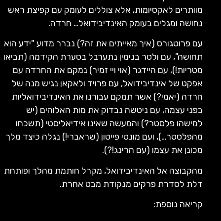
מוותרים לאקסיומות, אלא צוללים לעומק עם קפיצת ראש
נחושה ומגלים בעומק האינדיבידואל… חרדה.
עם פרוטגורס (איך מאייתים את זה?) נברר מדוע "ידע הוא
תחושה", עם ולטר בנימין נתערבל בסערת הקידמה (תביאו
מטריות!), עם היידגר (אוי ויי זמיר) נמקם את החרדה עם
אפקט של אינדיבידואל, עם פרויד ולאקאן נגיש מנה של
חרדה (יאמי?) אשר תמקם עבורנו את האינדיבידואליות
בפני עצמה, עם ניטשה נבדוק את מות האלוהים (יש
למישהו פלסטר?) והמעשה שאינו אידיאליסטי (תשכחו
מהפלסטר…), ועם מונטי פייטון (שראברי!) נגלה כיצד מלך
מכונן את עצמו (עם הרינג!?).
מהקבוצה אל האינדיבידואל, מקרל חותמת מהלך ופותחת
דלת לסדרת פרקים מנקודת מבט אחרת.
קריאה נוספת: