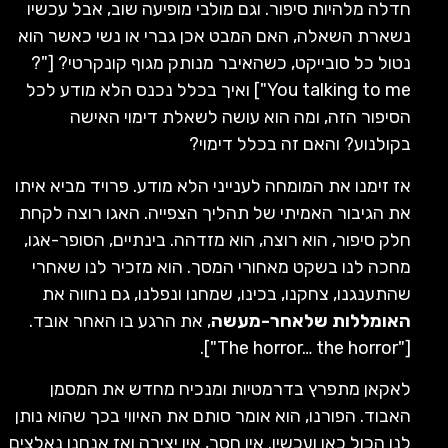
חדלה מלהיות סיפור. וגם מולבי מופיעה שוב, אבל עכשיו
נשארת השאלה, האם המבט אכן גברי או נשי כאשר הוא
נטול כל סובייקט, כשהאיבר מנותק מגוף קונקרטי? ["?
You talking to me"] ואיך בכלל נכנס הלא מודע לכל
הסיפור הזה, ומה הוא עושה לשאלת דימוי האישה
בקולנוע? והאם זה בכלל דימוי?
אז זימנו את המומחה לענייני הלא מודע. פרויד מביא איתו
את הגיבור האמיתי של תהליך הצפייה. האגו רוצה לקחת
חלק סיפור, הוא רוצה, הוא מזדהה. בינתיים, הסופר-אגו,
מחכה לנו בשקט מאחורי המסך. הוא מזכיר לנו שאחרי
שהתענגנו, צחקנו, בכינו, שמחנו ונפלנו, גם נחווה את
האומללות שלאחר-מעשה
, את הרגע בו האחר אובד.
["The horror… the horror"].
לאקאן מתפרץ בדרמטיות ומנכיח מחדש את המסמן
האבוד. הפורנו, הוא אומר סותם את האיווי בכך שהוא נותן
לנו הכול כאן ועכשיו. אין חסר, אין יצירה ואז אנחנו נאלצים