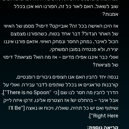
שוב לשאול, האם לאור כל זה, הפורנו הוא אכן בכלל
אמנות?
אז היכן האישה בכל זה? אובייקט? דימוי? מסמן של האיווי
של האחר הגדול? דבר אחד בטוח, כשהפורנו מצמצם
הכול לאיבר, נמחק החסר ונמחק האיווי. אזאם פורנו איננו
יצירה, ולא פנטזיה במובן המשחקי,
ואולי כבר איננו אפילו מדיום – אז מה הוא?
מציאות? דימוי
של מציאות?
ננסה יחד להבין האם אנו הצופים גיבורים רומנטיים,
קורבנות טראגיים או בכלל שותפים לדבר עבירה. ואולי על
הדרך להבין מה חסר לנו שם [כי “There is no Spoon”],
אבל איבר – בהחלט יש! אז הצטרפו אלינו, זרקו איזה לייק
ושיתוף ואם יש כל תהיה, שאלה, ויכוח או נאצה ["I’ll Be
Right Here"].
קריאה נוספת: