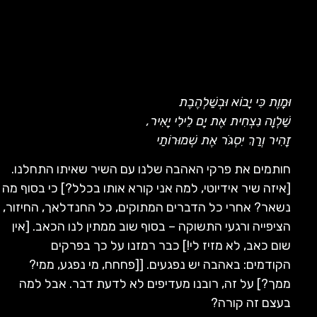
וּמָוֶת כִּי יָבוֹא וּבְשַׁלְהֶבֶת
שַׁלְוָה נִצְחִית אֶת יָם לֵילִי יָאִיר
,
זָהִיר וְרַךְ יִסְגֹּר אֶת שְׁמוּרוֹתַי
חותמים את פרקי האהבה שלנו עם השיר שאיתו התחלנו.
[איזה שיר אידיוטי, למה אני קורא אותו בכלל?] כי בסוף מה
נשאר? אחרי כל הדברים המתוקים, כל החנדלאך, החיזור,
הציפייה ורגעי התשוקה – בסוף שוב ממתין לנו הכאב. [אין
שום כאב, לא מזיז לי!] כבר רמזנו על כך בפרקים
הקודמים: באהבה יש נפגעים. [[פחחח, מי נפגע, ממי?
ממך?] על זה, רובנו מעדיפים לא לדעת דבר. אבל למה
בעצם זה קורה?