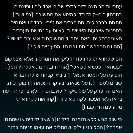
עמרי ותומר מצטיידים בדלי של בן אנד ג'ריז ופוצחים
במרתון רום-קומז כדי למצוא את התשובה. [נמושות!]
מתחת לכרבולית, הם מגלים את ז'יליין בנדה שאתחיל
להפנות אצבעות מאשימות ולצווח על נטישת הערכים
האוניברסליים. האם ייתכן שהתשוקה היא אויבת השוויון?
[מה זה ההפרשה המוזרה הזו מהעיניים שלי?]
הם שלחו אותו לדרכו והדליקו את המרקע, אלא שבמקום
"כשהארי פגש את סאלי" [אחח רוב ריינר, אללה ירחמו],
הופיעה על המסך אנאל-ליבוביץ' קנהן ויש לה דבר או
שניים לספר לנו על שנאה, ובעיקר השנאה לדמוקרטיה.
האם זהו פרק על פוליטיקה? לא בהכרח, לא בהכרח – עוד
נראה לאן אפשר לקחת את זה! [קחו אותי, קחו אותי
מהעולם הזה כבר!]
כי שוב מגיע ללא הזמנה ידידינו [נישאר ידידים או שסתם
אמרת?] הסלובני ז'יז'ק, שהסליק את עצמו פנימה בתוך