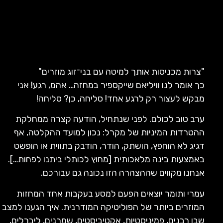
"צרות מכניסות אותך למיטה עם בני־זוג מוזרים"
כך אומר לנו וויליאם שייקספיר במחזה… אהמ, רגע! אני
מבקש לעצור רק לרגע אחד! סליחה, כן? סליחה!
ערב טוב לכולם. לפני שנתחיל, הודעה קצרה ממחלקת
ההטרדות המיניות של מקרל: נכון למועד ההקלטה, אף
דגיג לא הוחפץ, הושתק, הודר, הודבק בתווית או הופשט
באמצעות בינה מלאכותית [מחוץ לכותלי ביתנו לפחות…].
אנחנו מקווים שההצהרה הזו נכונה גם עבורכם.
עמרי ותומר יוצאים הפעם למסע בעקבות אחד המחזות
המוזרים ביותר של הפוליטיקה המודרנית. איך הגענו למצב
שבו רבנים, פמיניסטיות, אקטיביסטים, שמרנים, ליברלים,