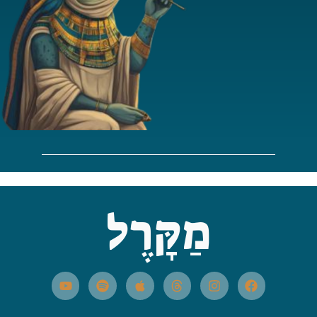
מַקָּרֶל