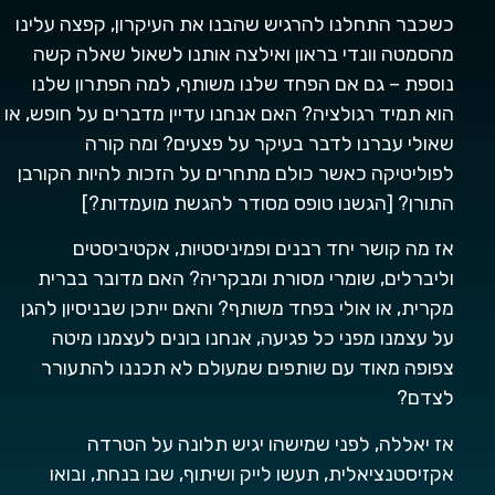
כשכבר התחלנו להרגיש שהבנו את העיקרון, קפצה עלינו
מהסמטה וונדי בראון ואילצה אותנו לשאול שאלה קשה
נוספת – גם אם הפחד שלנו משותף, למה הפתרון שלנו
הוא תמיד רגולציה? האם אנחנו עדיין מדברים על חופש, או
שאולי עברנו לדבר בעיקר על פצעים? ומה קורה
לפוליטיקה כאשר כולם מתחרים על הזכות להיות הקורבן
התורן? [הגשנו טופס מסודר להגשת מועמדות?]
אז מה קושר יחד רבנים ופמיניסטיות, אקטיביסטים
וליברלים, שומרי מסורת ומבקריה? האם מדובר בברית
מקרית, או אולי בפחד משותף? והאם ייתכן שבניסיון להגן
על עצמנו מפני כל פגיעה, אנחנו בונים לעצמנו מיטה
צפופה מאוד עם שותפים שמעולם לא תכננו להתעורר
לצדם?
אז יאללה, לפני שמישהו יגיש תלונה על הטרדה
אקזיסטנציאלית, תעשו לייק ושיתוף, שבו בנחת, ובואו