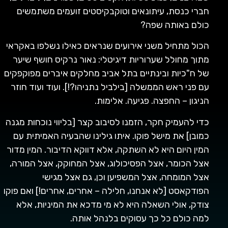
חברי כנסת, עיתונאים וטוקבקיסטים זועמים משתמשים
כולם באותה שפה?
הכול מתחיל משני אירועים שנראים כאילו נשלפו באקראי
מתוך מחולל שערוריות דיגיטלי: נאור נרקיס חושף שיער
של ח"כיות ובינתיים בתל אביב מחלקים איברים מפוקפקים
עם פני ראש הממשלה [בילביל נתניהו?!]. ועוד ועוד חוזר
הניגון – החפצה. פגיעה. אלימות.
כדי להעמיק חקר, הזמנו לסיבוב קצר [בליווי נוכחות מגנה
כמובן] את מישל פוקו. איתו גילינו שהבעיה האמיתית עם
המין היום היא לא השתקה, אלא דווקא הדיבור. המין מדור
אצל הכומר, אצל הפסיכולוג, אצל המחוקק, אצל המורה,
אצל המומחה, אצל המשפיען וכן, גם אצל מגישי
הפודקאסט [לא אנחנו, חלילה – אחרים, אחרים!] ואם פוקו
צודק, אולי השאלה היא לא מי מדכא את המיניות, אלא
למה כולם כל כך עסוקים בלנהל אותה.